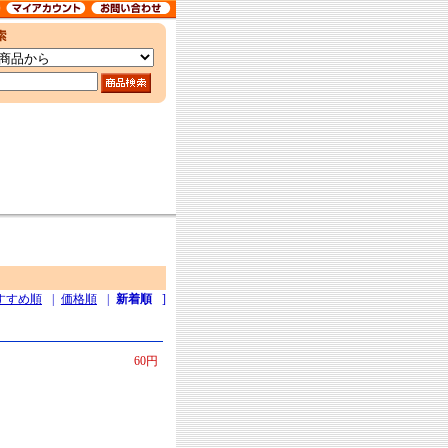
すすめ順
|
価格順
|
新着順
]
60円