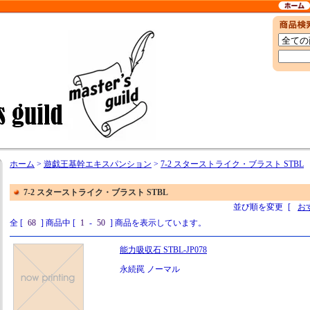
ホーム
>
遊戯王基幹エキスパンション
>
7-2 スターストライク・ブラスト STBL
7-2 スターストライク・ブラスト STBL
並び順を変更
[
お
全 [
68
] 商品中 [
1
-
50
] 商品を表示しています。
能力吸収石 STBL-JP078
永続罠 ノーマル