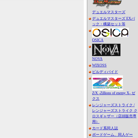
デュエルマスターズ
デュエルマスターズ EXパ
ック・構築セット等
OSICA
NOVA
WIXOSS
ビルディバイド
Z/X -Zillions of enemy X- ゼ
クス
レンジャーズストライク /
レンジャーズストライク ク
ロスギャザー（店頭販売専
用）
カード系同人誌
ボードゲーム、同人ゲー