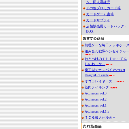
ム、同人委託品
その他プロモカード等
カードゲーム書籍
カードサプライ
店舗販売用カードパック・
BOX
無理ゲーな毎日デッキケー
組み合わ戦隊ヘンセイジャ
わとぺけのすもす☆ ～てん
しのわっか～
魔王城でカンパイ cheers at
DragonGot castle
オゴラレイヤーズ！
筋肉テイキング
Activators vol.3
Activators vol.2
Activators vol.1
Activators vol.1.5
ＴＣＧ擬人化漫画＋