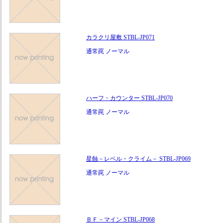
カラクリ屋敷 STBL-JP071
通常罠 ノーマル
ハーフ・カウンター STBL-JP070
通常罠 ノーマル
星蝕－レベル・クライム－ STBL-JP069
通常罠 ノーマル
ＢＦ－マイン STBL-JP068