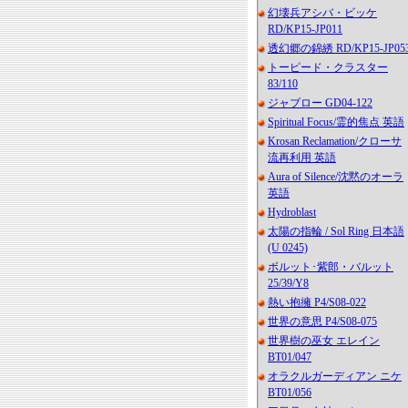
幻壊兵アシバ・ビッケ
RD/KP15-JP011
透幻郷の錦綉 RD/KP15-JP05
トーピード・クラスター
83/110
ジャブロー GD04-122
Spiritual Focus/霊的焦点 英語
Krosan Reclamation/クローサ
流再利用 英語
Aura of Silence/沈黙のオーラ
英語
Hydroblast
太陽の指輪 / Sol Ring 日本語
(U 0245)
ボルット･紫郎・バルット
25/39/Y8
熱い抱擁 P4/S08-022
世界の意思 P4/S08-075
世界樹の巫女 エレイン
BT01/047
オラクルガーディアン ニケ
BT01/056