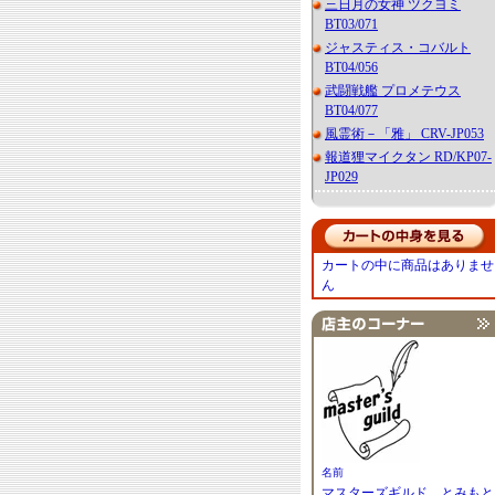
三日月の女神 ツクヨミ
BT03/071
ジャスティス・コバルト
BT04/056
武闘戦艦 プロメテウス
BT04/077
風霊術－「雅」 CRV-JP053
報道狸マイクタン RD/KP07-
JP029
カートの中に商品はありませ
ん
名前
マスターズギルド とみもと