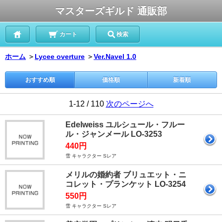
マスターズギルド 通販部
カート
検索
ホーム
＞
Lycee overture
＞
Ver.Navel 1.0
おすすめ順
価格順
新着順
1-12 / 110
次のページへ
Edelweiss ユルシュール・フルー
ル・ジャンメール LO-3253
440円
雪 キャラクター Sレア
メリルの婚約者 ブリュエット・ニ
コレット・プランケット LO-3254
550円
雪 キャラクター Sレア