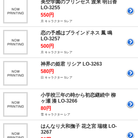
美空学園のプリンセス 渡来 明日香
LO-3255
550円
月 キャラクター Sレア
恋の予感はブラインドネス 鳳 鳴
LO-3257
500円
月 キャラクター Sレア
神界の姫君 リシア LO-3263
580円
日 キャラクター Sレア
小学校三年の時から初恋継続中 柳
ヶ瀬 湊 LO-3266
80円
雪 キャラクター レア
はんなり大和撫子 花之宮 瑞穂 LO-
3267