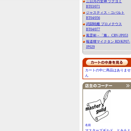
三日月の女神 ツクヨミ
BT03/071
ジャスティス・コバルト
BT04/056
武闘戦艦 プロメテウス
BT04/077
風霊術－「雅」 CRV-JP053
報道狸マイクタン RD/KP07-
JP029
カートの中に商品はありませ
ん
名前
マスターズギルド とみもと