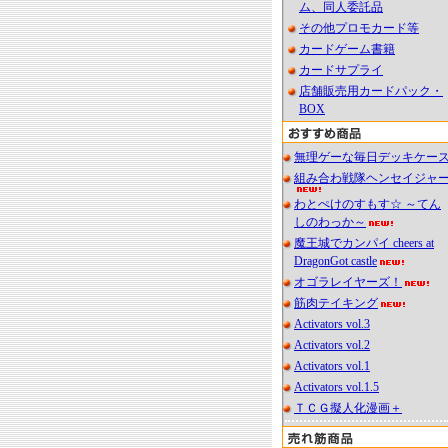
ム、同人委託品
その他プロモカード等
カードゲーム書籍
カードサプライ
店舗販売用カードパック・
BOX
無理ゲーな毎日デッキケー
組み合わ戦隊ヘンセイジャ
わとぺけのすもす☆ ～てん
しのわっか～
魔王城でカンパイ cheers at
DragonGot castle
オゴラレイヤーズ！
筋肉テイキング
Activators vol.3
Activators vol.2
Activators vol.1
Activators vol.1.5
ＴＣＧ擬人化漫画＋