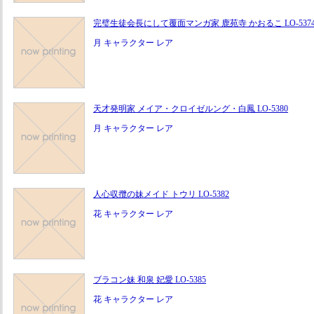
完璧生徒会長にして覆面マンガ家 鹿苑寺 かおるこ LO-537
月 キャラクター レア
天才発明家 メイア・クロイゼルング・白鳳 LO-5380
月 キャラクター レア
人心収攬の妹メイド トウリ LO-5382
花 キャラクター レア
ブラコン妹 和泉 妃愛 LO-5385
花 キャラクター レア