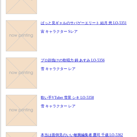
ぱっと見ギャルのサバゲーエリート 結月 悠 LO-5351
宙 キャラクター Sレア
プロ顔負けの歌唱力 錦 あすみ LO-5356
雪 キャラクター レア
歌い手VTuber 雪景 シキ LO-5358
雪 キャラクター レア
本当は面倒見のいい敏腕編集者 鷹司 千歳 LO-5362