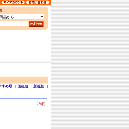
すすめ順
|
価格順
|
新着順
]
250円