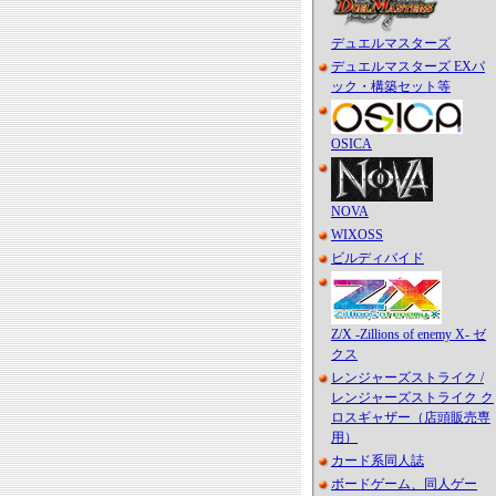
デュエルマスターズ
デュエルマスターズ EXパ
ック・構築セット等
OSICA
NOVA
WIXOSS
ビルディバイド
Z/X -Zillions of enemy X- ゼ
クス
レンジャーズストライク /
レンジャーズストライク ク
ロスギャザー（店頭販売専
用）
カード系同人誌
ボードゲーム、同人ゲー