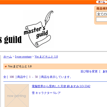
ホーム
>
Lycee overture
>
Ver.まどそふと 1.0
Ver.まどそふと 1.0
並び順を変更
[
お
全 [
100
] 商品中 [
1
-
50
] 商品を表示しています。
電脳世界から受肉した天使 錦 あすみ LO-5342
雪 キャラクター Sレア