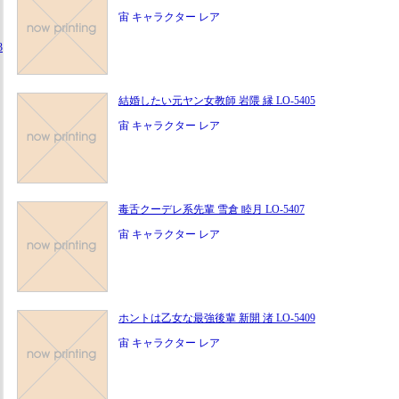
宙 キャラクター レア
3
結婚したい元ヤン女教師 岩隈 縁 LO-5405
宙 キャラクター レア
毒舌クーデレ系先輩 雪倉 睦月 LO-5407
宙 キャラクター レア
ホントは乙女な最強後輩 新開 渚 LO-5409
宙 キャラクター レア