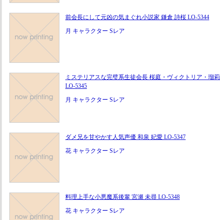
前会長にして元凶の気まぐれ小説家 鎌倉 詩桜 LO-5344
月 キャラクター Sレア
ミステリアスな完璧系生徒会長 桜庭・ヴィクトリア・瑠莉
LO-5345
月 キャラクター Sレア
ダメ兄を甘やかす人気声優 和泉 妃愛 LO-5347
花 キャラクター Sレア
料理上手な小悪魔系後輩 宮瀬 未尋 LO-5348
花 キャラクター Sレア