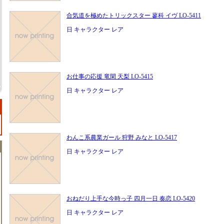
合気道を極めたトリックスター 蓼科 イヴ LO-5411
日 キャラクター レア
お仕事の応援 竜閑 天梨 LO-5415
日 キャラクター レア
わんこ系農業ガール 狩野 みなと LO-5417
日 キャラクター レア
おねだり上手な今時っ子 四月一日 奏恋 LO-5420
日 キャラクター レア