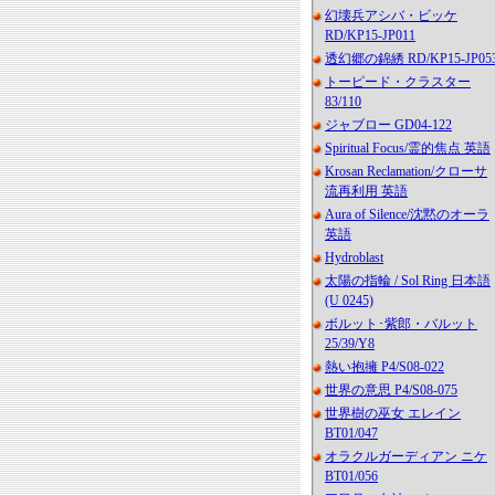
幻壊兵アシバ・ビッケ
RD/KP15-JP011
透幻郷の錦綉 RD/KP15-JP05
トーピード・クラスター
83/110
ジャブロー GD04-122
Spiritual Focus/霊的焦点 英語
Krosan Reclamation/クローサ
流再利用 英語
Aura of Silence/沈黙のオーラ
英語
Hydroblast
太陽の指輪 / Sol Ring 日本語
(U 0245)
ボルット･紫郎・バルット
25/39/Y8
熱い抱擁 P4/S08-022
世界の意思 P4/S08-075
世界樹の巫女 エレイン
BT01/047
オラクルガーディアン ニケ
BT01/056