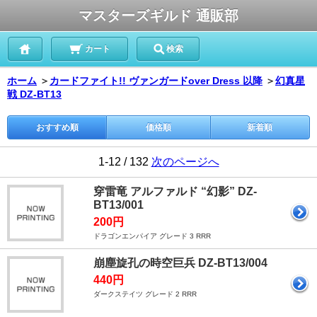
マスターズギルド 通販部
カート
検索
ホーム
＞
カードファイト!! ヴァンガードover Dress 以降
＞
幻真星
戦 DZ-BT13
おすすめ順
価格順
新着順
1-12 / 132
次のページへ
穿雷竜 アルファルド “幻影” DZ-
BT13/001
200円
ドラゴンエンパイア グレード 3 RRR
崩塵旋孔の時空巨兵 DZ-BT13/004
440円
ダークステイツ グレード 2 RRR