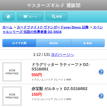
マスターズギルド 通販部
カート
検索
ホーム
＞
カードファイト!! ヴァンガードover Dress 以降
＞
スペシ
ャルシリーズ 伝説の先導者達 DZ-SS16
おすすめ順
価格順
新着順
1-12 / 131
次のページへ
ドラグリッター ラティーファ DZ-
SS16/001
550円
ドラゴンエンパイア グレード 2 RRR
赤宝獣 ガルネット DZ-SS16/002
150円
ドラゴンエンパイア グレード 1 RRR