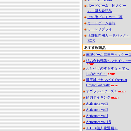
ボードゲーム、同人ゲー
ム、同人委託品
その他プロモカード等
カードゲーム書籍
カードサプライ
店舗販売用カードパック・
BOX
無理ゲーな毎日デッキケー
組み合わ戦隊ヘンセイジャ
わとぺけのすもす☆ ～てん
しのわっか～
魔王城でカンパイ cheers at
DragonGot castle
オゴラレイヤーズ！
筋肉テイキング
Activators vol.3
Activators vol.2
Activators vol.1
Activators vol.1.5
ＴＣＧ擬人化漫画＋