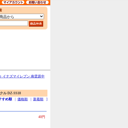
 イナズマイレブン 南雲原中
 DZ-SS18
すすめ順
|
価格順
|
新着順
]
40円