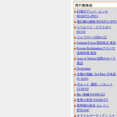
幻壊兵アシバ・ビッケ
RD/KP15-JP011
透幻郷の錦綉 RD/KP15-JP05
トーピード・クラスター
83/110
ジャブロー GD04-122
Spiritual Focus/霊的焦点 英語
Krosan Reclamation/クローサ
流再利用 英語
Aura of Silence/沈黙のオーラ
英語
Hydroblast
太陽の指輪 / Sol Ring 日本語
(U 0245)
ボルット･紫郎・バルット
25/39/Y8
熱い抱擁 P4/S08-022
世界の意思 P4/S08-075
世界樹の巫女 エレイン
BT01/047
オラクルガーディアン ニケ