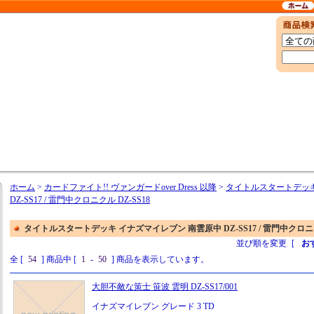
ホーム
>
カードファイト!! ヴァンガードover Dress 以降
>
タイトルスタートデッキ
DZ-SS17 / 雷門中クロニクル DZ-SS18
タイトルスタートデッキ イナズマイレブン 南雲原中 DZ-SS17 / 雷門中クロニクル
並び順を変更
[
お
全 [
54
] 商品中 [
1
-
50
] 商品を表示しています。
大胆不敵な策士 笹波 雲明 DZ-SS17/001
イナズマイレブン グレード 3 TD