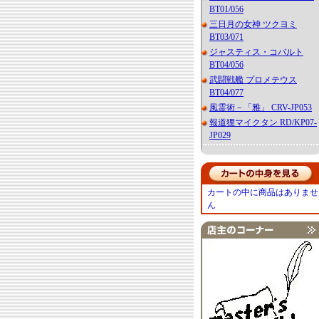
BT01/056
三日月の女神 ツクヨミ
BT03/071
ジャスティス・コバルト
BT04/056
武闘戦艦 プロメテウス
BT04/077
風霊術－「雅」 CRV-JP053
報道狸マイクタン RD/KP07-
JP029
カートの中に商品はありませ
ん