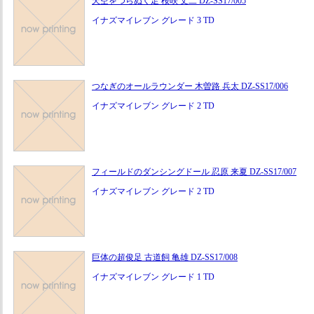
天空をつらぬく足 桜咲 丈二 DZ-SS17/005
イナズマイレブン グレード 3 TD
つなぎのオールラウンダー 木曽路 兵太 DZ-SS17/006
イナズマイレブン グレード 2 TD
フィールドのダンシングドール 忍原 来夏 DZ-SS17/007
イナズマイレブン グレード 2 TD
巨体の超俊足 古道飼 亀雄 DZ-SS17/008
イナズマイレブン グレード 1 TD