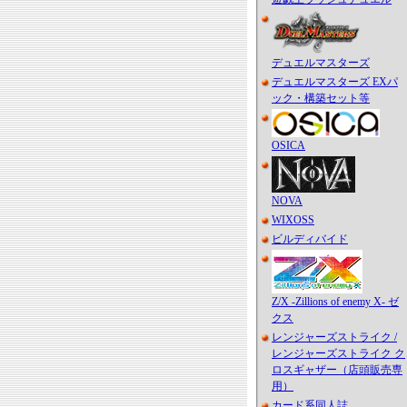
デュエルマスターズ
デュエルマスターズ EXパ
ック・構築セット等
OSICA
NOVA
WIXOSS
ビルディバイド
Z/X -Zillions of enemy X- ゼ
クス
レンジャーズストライク /
レンジャーズストライク ク
ロスギャザー（店頭販売専
用）
カード系同人誌