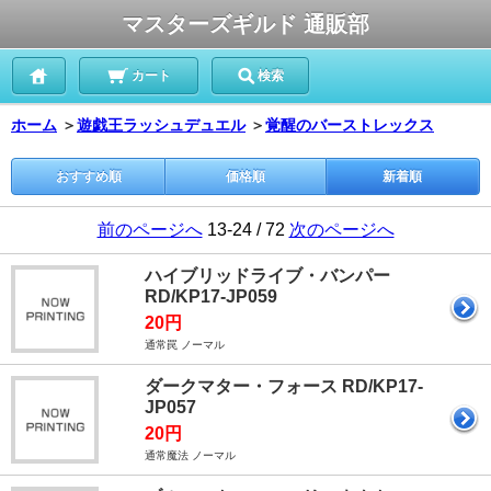
マスターズギルド 通販部
カート
検索
ホーム
＞
遊戯王ラッシュデュエル
＞
覚醒のバーストレックス
おすすめ順
価格順
新着順
前のページへ
13-24 / 72
次のページへ
ハイブリッドライブ・バンパー
RD/KP17-JP059
20円
通常罠 ノーマル
ダークマター・フォース RD/KP17-
JP057
20円
通常魔法 ノーマル