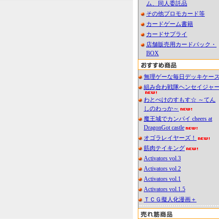
ム、同人委託品
その他プロモカード等
カードゲーム書籍
カードサプライ
店舗販売用カードパック・
BOX
無理ゲーな毎日デッキケー
組み合わ戦隊ヘンセイジャ
わとぺけのすもす☆ ～てん
しのわっか～
魔王城でカンパイ cheers at
DragonGot castle
オゴラレイヤーズ！
筋肉テイキング
Activators vol.3
Activators vol.2
Activators vol.1
Activators vol.1.5
ＴＣＧ擬人化漫画＋