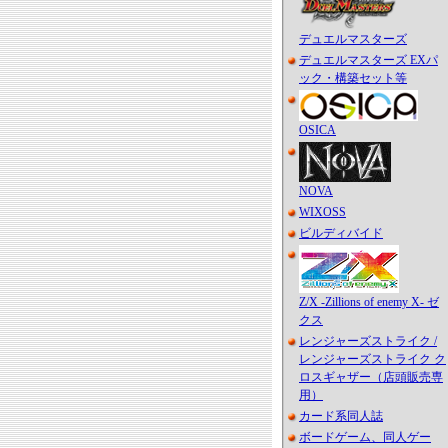
デュエルマスターズ
デュエルマスターズ EXパ
ック・構築セット等
OSICA
NOVA
WIXOSS
ビルディバイド
Z/X -Zillions of enemy X- ゼ
クス
レンジャーズストライク /
レンジャーズストライク ク
ロスギャザー（店頭販売専
用）
カード系同人誌
ボードゲーム、同人ゲー