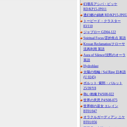
幻壊兵アシバ・ビッケ
RD/KP15-JP011
透幻郷の錦綉 RD/KP15-JP05
トーピード・クラスター
83/110
ジャブロー GD04-122
Spiritual Focus/霊的焦点 英語
Krosan Reclamation/クローサ
流再利用 英語
Aura of Silence/沈黙のオーラ
英語
Hydroblast
太陽の指輪 / Sol Ring 日本語
(U 0245)
ボルット･紫郎・バルット
25/39/Y8
熱い抱擁 P4/S08-022
世界の意思 P4/S08-075
世界樹の巫女 エレイン
BT01/047
オラクルガーディアン ニケ
BT01/056