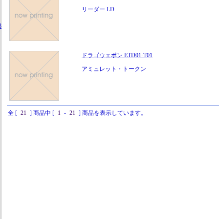
リーダー LD
3
ドラゴウェポン ETD01-T01
アミュレット・トークン
全 [
21
] 商品中 [
1
-
21
] 商品を表示しています。