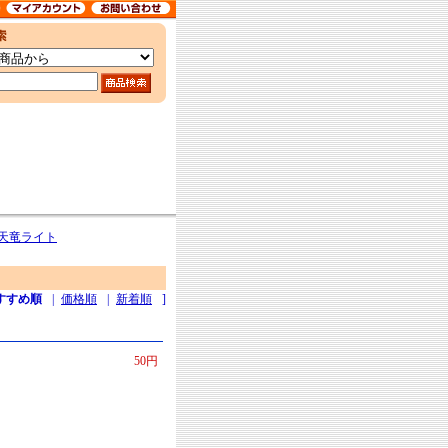
天竜ライト
すすめ順
|
価格順
|
新着順
]
50円