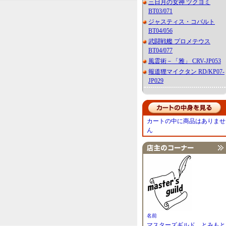
三日月の女神 ツクヨミ
BT03/071
ジャスティス・コバルト
BT04/056
武闘戦艦 プロメテウス
BT04/077
風霊術－「雅」 CRV-JP053
報道狸マイクタン RD/KP07-
JP029
カートの中に商品はありませ
ん
名前
マスターズギルド とみもと