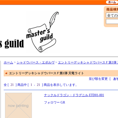
ホーム
>
シャドウバース・エボルヴ
>
エントリーデッキシャドウバースＦ第1弾 
エントリーデッキシャドウバースＦ第1弾 天竜ライト
並び順を変更
[
お
全 [
21
] 商品中 [
1
-
21
] 商品を表示しています。
ナックルドラゴン・ドラグニル ETD01-001
フォロワー GR