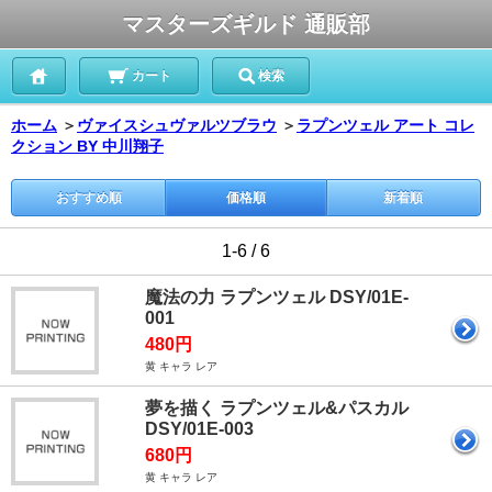
マスターズギルド 通販部
カート
検索
ホーム
＞
ヴァイスシュヴァルツブラウ
＞
ラプンツェル アート コレ
クション BY 中川翔子
おすすめ順
価格順
新着順
1-6 / 6
魔法の力 ラプンツェル DSY/01E-
001
480円
黄 キャラ レア
夢を描く ラプンツェル&パスカル
DSY/01E-003
680円
黄 キャラ レア