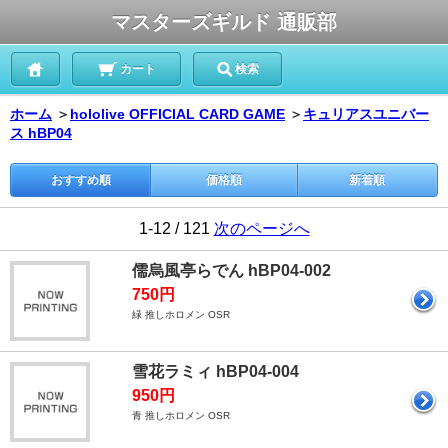
マスターズギルド 通販部
カート
検索
ホーム
＞
hololive OFFICIAL CARD GAME
＞
キュリアスユニバー
ス hBP04
おすすめ順
価格順
新着順
1-12 / 121
次のページへ
儒烏風亭らでん hBP04-002
750円
緑 推しホロメン OSR
雪花ラミィ hBP04-004
950円
青 推しホロメン OSR