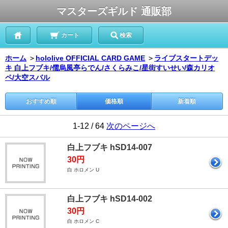
マスターズギルド 通販部
カート
検索
ホーム
＞
hololive OFFICIAL CARD GAME
＞
ライブスタートデッ
キ 白上フブキ/儒烏風亭らでん/さくらみこ/星街すいせい/森カリオ
ペ/大空スバル
おすすめ順
価格順
新着順
1-12 / 64
次のページへ
白上フブキ hSD14-007
30円
白 ホロメン U
白上フブキ hSD14-002
30円
白 ホロメン C