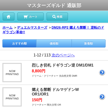
マスターズギルド 通販部
カート
検索
ホーム
＞
デュエルマスターズ
＞
DM26-RP2 燃えろ禁断！ 逆転のド
ギラゴン革命!!
おすすめ順
価格順
新着順
1-12 / 113
次のページへ
烈しき切札 ドギラゴン逆 DM1/DM1
8,800円
ドリーム・クリーチャー 光自然文明 DMR
燃える禁断 ドルマゲドンW
OR1/OR1
150円
クリーチャー 闇火文明 OR