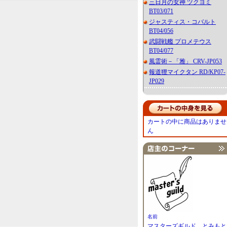
三日月の女神 ツクヨミ
BT03/071
ジャスティス・コバルト
BT04/056
武闘戦艦 プロメテウス
BT04/077
風霊術－「雅」 CRV-JP053
報道狸マイクタン RD/KP07-
JP029
カートの中に商品はありませ
ん
名前
マスターズギルド とみもと