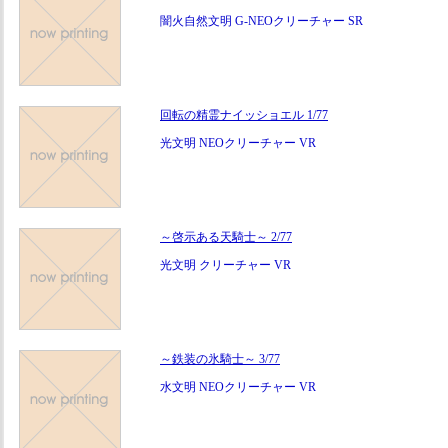
闇火自然文明 G-NEOクリーチャー SR
回転の精霊ナイッショエル 1/77
光文明 NEOクリーチャー VR
～啓示ある天騎士～ 2/77
光文明 クリーチャー VR
～鉄装の氷騎士～ 3/77
水文明 NEOクリーチャー VR