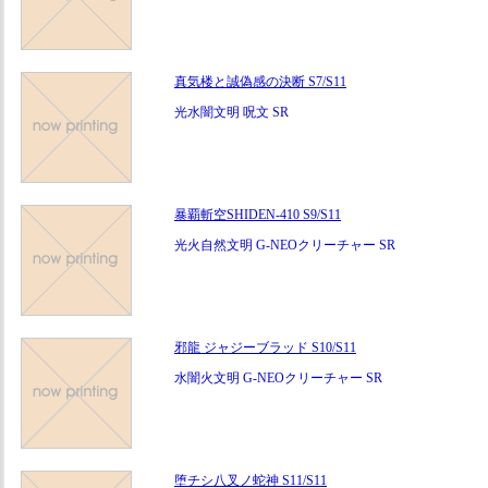
真気楼と誠偽感の決断 S7/S11
光水闇文明 呪文 SR
暴覇斬空SHIDEN-410 S9/S11
光火自然文明 G-NEOクリーチャー SR
邪龍 ジャジーブラッド S10/S11
水闇火文明 G-NEOクリーチャー SR
堕チシ八叉ノ蛇神 S11/S11