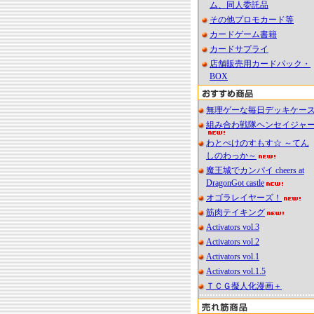
ム、同人委託品
その他プロモカード等
カードゲーム書籍
カードサプライ
店舗販売用カードパック・
BOX
無理ゲーな毎日デッキケー
組み合わ戦隊ヘンセイジャ
わとぺけのすもす☆ ～てん
しのわっか～
魔王城でカンパイ cheers at
DragonGot castle
オゴラレイヤーズ！
筋肉テイキング
Activators vol.3
Activators vol.2
Activators vol.1
Activators vol.1.5
ＴＣＧ擬人化漫画＋