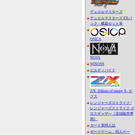
デュエルマスターズ
デュエルマスターズ EXパ
ック・構築セット等
OSICA
NOVA
WIXOSS
ビルディバイド
Z/X -Zillions of enemy X- ゼ
クス
レンジャーズストライク /
レンジャーズストライク ク
ロスギャザー（店頭販売専
用）
カード系同人誌
ボードゲーム、同人ゲー