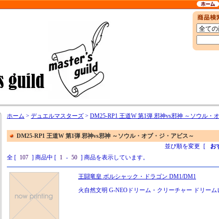
ホーム
>
デュエルマスターズ
>
DM25-RP1 王道W 第1弾 邪神vs邪神 ～ソウ
DM25-RP1 王道W 第1弾 邪神vs邪神 ～ソウル・オブ・ジ・アビス～
並び順を変更
[
お
全 [
107
] 商品中 [
1
-
50
] 商品を表示しています。
王闘竜皇 ボルシャック・ドラゴン DM1/DM1
火自然文明 G-NEOドリーム・クリーチャー ドリーム