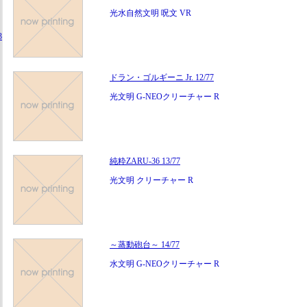
光水自然文明 呪文 VR
3
ドラン・ゴルギーニ Jr. 12/77
光文明 G-NEOクリーチャー R
純粋ZARU-36 13/77
光文明 クリーチャー R
～蒸動砲台～ 14/77
水文明 G-NEOクリーチャー R