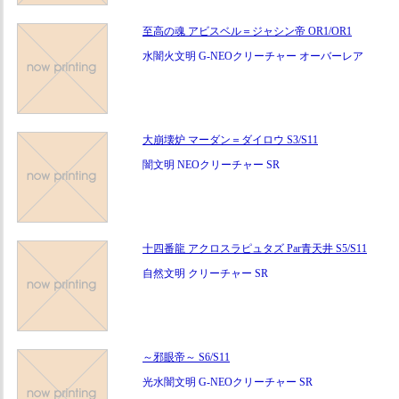
至高の魂 アビスベル＝ジャシン帝 OR1/OR1
水闇火文明 G-NEOクリーチャー オーバーレア
大崩壊炉 マーダン＝ダイロウ S3/S11
闇文明 NEOクリーチャー SR
十四番龍 アクロスラピュタズ Par青天井 S5/S11
自然文明 クリーチャー SR
～邪眼帝～ S6/S11
光水闇文明 G-NEOクリーチャー SR