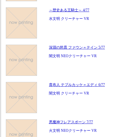
～歴史ある王騎士～ 4/77
水文明 クリーチャー VR
深淵の怒貫 ファウン＝テイン 5/77
闇文明 NEOクリーチャー VR
貴布人 テブルカッケ＝エディ 6/77
闇文明 クリーチャー VR
悪魔神フレアスポーン 7/77
火文明 NEOクリーチャー VR