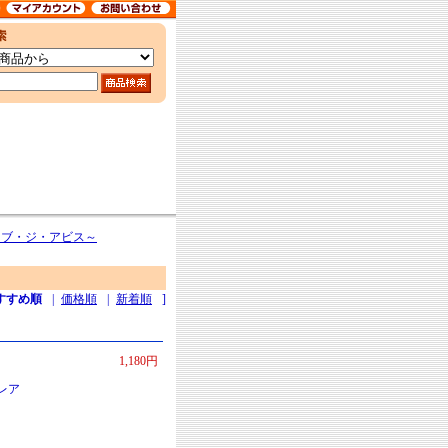
ル・オブ・ジ・アビス～
すすめ順
|
価格順
|
新着順
]
1,180円
レア