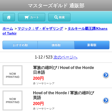
マスターズギルド 通販部
カート
検索
ホーム
＞
マジック：ザ・ギャザリング
＞
タルキール覇王譚/Khans
of Tarkir
おすすめ順
価格順
新着順
1-12 / 523
次のページへ
軍族の雄叫び / Howl of the Horde
日本語
200円
赤 ソーサリー レア
Howl of the Horde / 軍族の雄叫び
英語
200円
赤 ソーサリー レア