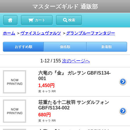
マスターズギルド 通販部
カート
検索
ホーム
＞
ヴァイスシュヴァルツ
＞
グランブルーファンタジー
おすすめ順
価格順
新着順
1-12 / 155
次のページへ
六竜の『金』 ガレヲン GBF/S134-
001
1,450円
黄 キャラ RR
荘重たる十二枚羽 サンダルフォン
GBF/S134-002
680円
黄 キャラ RR