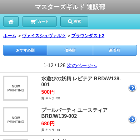
マスターズギルド 通販部
カート
検索
ホーム
＞
ヴァイスシュヴァルツ
＞
ブラウンダスト2
おすすめ順
価格順
新着順
1-12 / 128
次のページへ
水遊びの妖精 レピテア BRD/W139-
001
500円
黄 キャラ RR
プールパーティ ユースティア
BRD/W139-002
680円
黄 キャラ RR