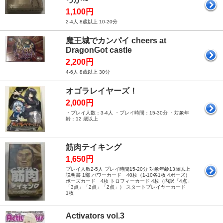
1,100円
2-4人 8歳以上 10-20分
魔王城でカンパイ cheers at
DragonGot castle
2,200円
4-6人 8歳以上 30分
オゴラレイヤーズ！
2,000円
・プレイ人数：3-4人 ・プレイ時間：15-30分 ・対象年
齢：12 歳以上
筋肉テイキング
1,650円
プレイ人数2-5人 プレイ時間15-20分 対象年齢13歳以上
説明書 1部 パワーカード 40枚（1-10各1枚 4ポーズ）
ポーズカード 4枚 トロフィーカード 4枚（内訳「4点」
「3点」「2点」「2点」） スタートプレイヤーカード
1枚
Activators vol.3