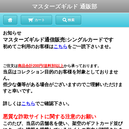
マスターズギルド 通販部
カート
検索
お知らせ
マスターズギルド通信販売:シングルカードです
初めてご利用のお客様は
こちら
をご一読下さいませ。
ご注文は
商品合計200円(送料別)以上
から承っております。
当店はコレクション目的のお客様を対象としておりませ
ん。
些少な傷等がある場合がございますのでご理解いただけま
すと幸いです。
詳しくは
こちら
でご確認下さい。
悪質な詐欺サイトに関する注意のお願い
このたび、当店の店舗名を使い、架空のギフトカード並び