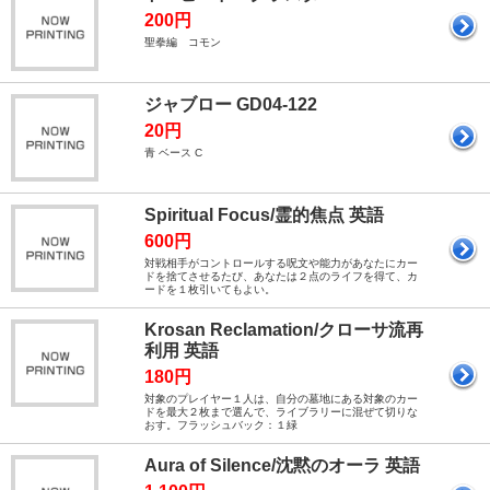
200円
聖拳編 コモン
ジャブロー GD04-122
20円
青 ベース C
Spiritual Focus/霊的焦点 英語
600円
対戦相手がコントロールする呪文や能力があなたにカー
ドを捨てさせるたび、あなたは２点のライフを得て、カ
ードを１枚引いてもよい。
Krosan Reclamation/クローサ流再
利用 英語
180円
対象のプレイヤー１人は、自分の墓地にある対象のカー
ドを最大２枚まで選んで、ライブラリーに混ぜて切りな
おす。 フラッシュバック：１緑
Aura of Silence/沈黙のオーラ 英語