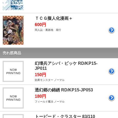
ＴＣＧ擬人化漫画＋
600円
同人誌・裏路地 発行
売れ筋商品
幻壊兵アシバ・ビッケ RD/KP15-
JP011
150円
効果モンスター ノーマル
透幻郷の錦綉 RD/KP15-JP053
180円
フィールド魔法 ノーマル
トーピード・クラスター 83/110