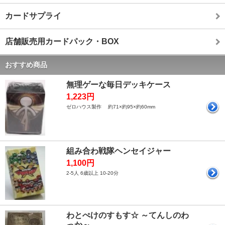
カードサプライ
店舗販売用カードパック・BOX
おすすめ商品
無理ゲーな毎日デッキケース
1,223円
ゼロハウス製作 約71×約95×約60mm
組み合わ戦隊ヘンセイジャー
1,100円
2-5人 6歳以上 10-20分
わとぺけのすもす☆ ～てんしのわ
っか～