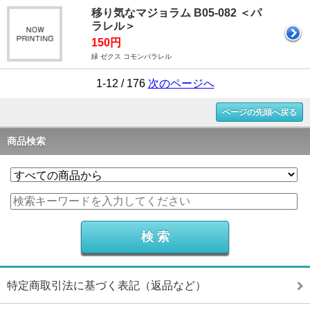
移り気なマジョラム B05-082 ＜パ
ラレル＞
150円
緑 ゼクス コモンパラレル
1-12 / 176
次のページへ
ページの先頭へ戻る
商品検索
特定商取引法に基づく表記（返品など）