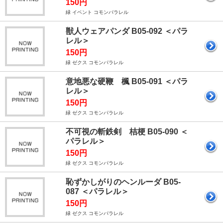
150円
緑 イベント コモンパラレル
獣人ウェアパンダ B05-092 ＜パラ
レル＞
150円
緑 ゼクス コモンパラレル
意地悪な硬鞭 楓 B05-091 ＜パラ
レル＞
150円
緑 ゼクス コモンパラレル
不可視の斬鉄剣 桔梗 B05-090 ＜
パラレル＞
150円
緑 ゼクス コモンパラレル
恥ずかしがりのヘンルーダ B05-
087 ＜パラレル＞
150円
緑 ゼクス コモンパラレル