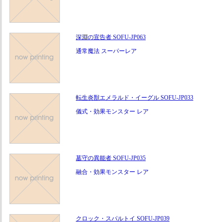
深淵の宣告者 SOFU-JP063
通常魔法 スーパーレア
転生炎獣エメラルド・イーグル SOFU-JP033
儀式・効果モンスター レア
墓守の異能者 SOFU-JP035
融合・効果モンスター レア
クロック・スパルトイ SOFU-JP039