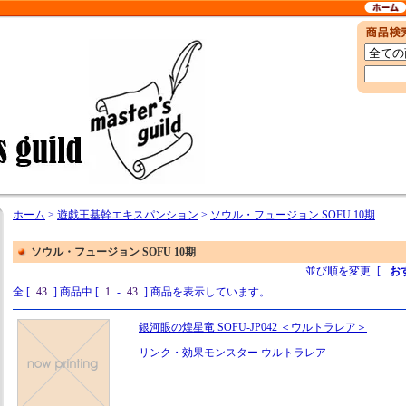
ホーム
>
遊戯王基幹エキスパンション
>
ソウル・フュージョン SOFU 10期
ソウル・フュージョン SOFU 10期
並び順を変更
[
お
全 [
43
] 商品中 [
1
-
43
] 商品を表示しています。
銀河眼の煌星竜 SOFU-JP042 ＜ウルトラレア＞
リンク・効果モンスター ウルトラレア