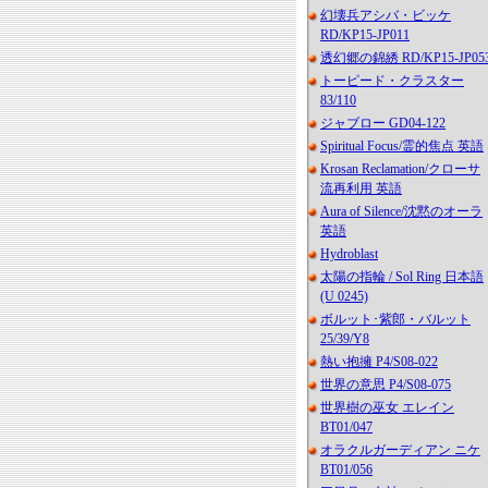
幻壊兵アシバ・ビッケ
RD/KP15-JP011
透幻郷の錦綉 RD/KP15-JP05
トーピード・クラスター
83/110
ジャブロー GD04-122
Spiritual Focus/霊的焦点 英語
Krosan Reclamation/クローサ
流再利用 英語
Aura of Silence/沈黙のオーラ
英語
Hydroblast
太陽の指輪 / Sol Ring 日本語
(U 0245)
ボルット･紫郎・バルット
25/39/Y8
熱い抱擁 P4/S08-022
世界の意思 P4/S08-075
世界樹の巫女 エレイン
BT01/047
オラクルガーディアン ニケ
BT01/056