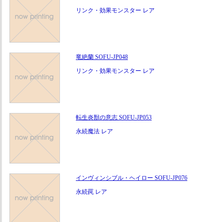
リンク・効果モンスター レア
竜絶蘭 SOFU-JP048
リンク・効果モンスター レア
転生炎獣の意志 SOFU-JP053
永続魔法 レア
インヴィンシブル・ヘイロー SOFU-JP076
永続罠 レア