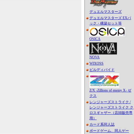
デュエルマスターズ
デュエルマスターズ EXパ
ック・構築セット等
OSICA
NOVA
WIXOSS
ビルディバイド
Z/X -Zillions of enemy X- ゼ
クス
レンジャーズストライク /
レンジャーズストライク ク
ロスギャザー（店頭販売専
用）
カード系同人誌
ボードゲーム、同人ゲー