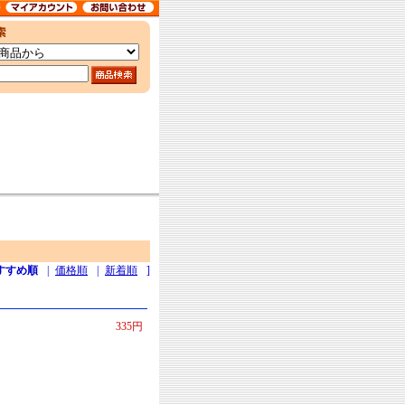
すすめ順
|
価格順
|
新着順
]
335円