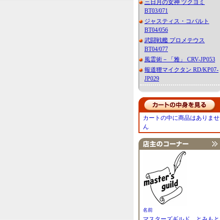
三日月の女神 ツクヨミ
BT03/071
ジャスティス・コバルト
BT04/056
武闘戦艦 プロメテウス
BT04/077
風霊術－「雅」 CRV-JP053
報道狸マイクタン RD/KP07-
JP029
カートの中に商品はありませ
ん
名前
マスターズギルド とみもと