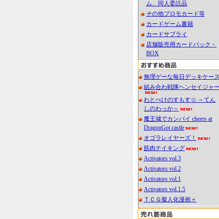
ム、同人委託品
その他プロモカード等
カードゲーム書籍
カードサプライ
店舗販売用カードパック・
BOX
無理ゲーな毎日デッキケー
組み合わ戦隊ヘンセイジャ
わとぺけのすもす☆ ～てん
しのわっか～
魔王城でカンパイ cheers at
DragonGot castle
オゴラレイヤーズ！
筋肉テイキング
Activators vol.3
Activators vol.2
Activators vol.1
Activators vol.1.5
ＴＣＧ擬人化漫画＋