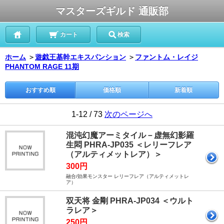
マスターズギルド 通販部
カート
検索
ホーム
＞
遊戯王基幹エキスパンション
＞
ファントム・レイジ
PHANTOM RAGE 11期
おすすめ順
価格順
新着順
1-12 / 73
次のページへ
混沌幻魔アーミタイル－虚無幻影羅
生悶 PHRA-JP035 ＜レリーフレア
（アルティメットレア）＞
300円
融合/効果モンスター レリーフレア（アルティメットレ
ア）
双天将 金剛 PHRA-JP034 ＜ウルト
ラレア＞
250円