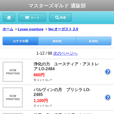
マスターズギルド 通販部
カート
検索
ホーム
＞
Lycee overture
＞
Ver.オーガスト 2.0
おすすめ順
価格順
新着順
1-12 / 98
次のページへ
浄化の力 ユースティア・アストレ
ア LO-2484
660円
雪 キャラ Sレア
パルヴィンの月 プリシラ LO-
2485
1,100円
月 キャラ Sレア