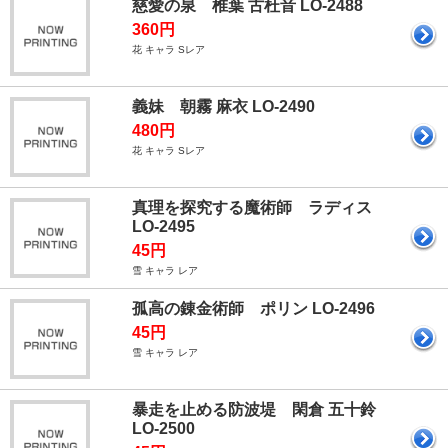
慈愛の泉 椎葉 古杜音 LO-2488
360円
花 キャラ Sレア
義妹 朝霧 麻衣 LO-2490
480円
花 キャラ Sレア
真理を探究する魔術師 ラディス
LO-2495
45円
雪 キャラ レア
孤高の錬金術師 ポリン LO-2496
45円
雪 キャラ レア
暴走を止める防波堤 閑倉 五十鈴
LO-2500