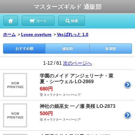
マスターズギルド 通販部
カート
検索
ホーム
＞
Lycee overture
＞
Ver.ぱれっと 1.0
おすすめ順
価格順
新着順
1-12 / 61
次のページへ
学園のメイド アンジェリーナ・菜
夏・シーウェル LO-2869
680円
雪 キャラクター スーパーレア
神社の娘巫女 一ノ瀬 美桜 LO-2873
500円
花 キャラクター スーパーレア