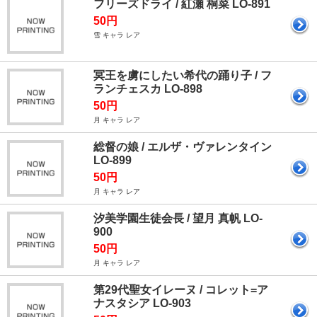
フリーズドライ / 紅瀬 桐菜 LO-891
50円
雪 キャラ レア
冥王を虜にしたい希代の踊り子 / フ
ランチェスカ LO-898
50円
月 キャラ レア
総督の娘 / エルザ・ヴァレンタイン
LO-899
50円
月 キャラ レア
汐美学園生徒会長 / 望月 真帆 LO-
900
50円
月 キャラ レア
第29代聖女イレーヌ / コレット=ア
ナスタシア LO-903