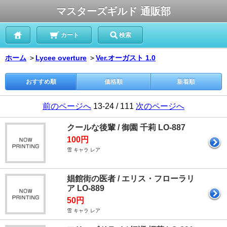
マスターズギルド 通販部
カート
検索
ホーム
＞
Lycee overture
＞
Ver.オーガスト 1.0
おすすめ順
価格順
新着順
前のページへ
13-24 / 111
次のページへ
クールな後輩 / 御園 千莉 LO-887
100円
雪 キャラ レア
娼館街の医者 / エリス・フローラリ
ア LO-889
50円
雪 キャラ レア