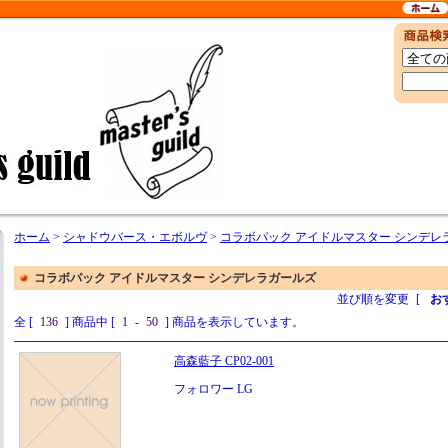
ホーム
>
シャドウバース・エボルヴ
>
コラボパック アイドルマスター シンデレ
コラボパック アイドルマスター シンデレラガールズ
並び順を変更
[
お
全 [
136
] 商品中 [
1
-
50
] 商品を表示しています。
高森藍子 CP02-001
フォロワー LG