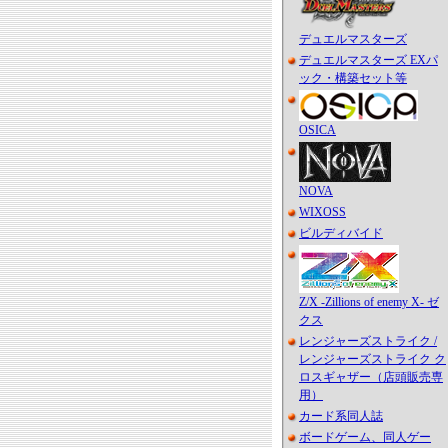
デュエルマスターズ
デュエルマスターズ EXパ
ック・構築セット等
OSICA
NOVA
WIXOSS
ビルディバイド
Z/X -Zillions of enemy X- ゼ
クス
レンジャーズストライク /
レンジャーズストライク ク
ロスギャザー（店頭販売専
用）
カード系同人誌
ボードゲーム、同人ゲー