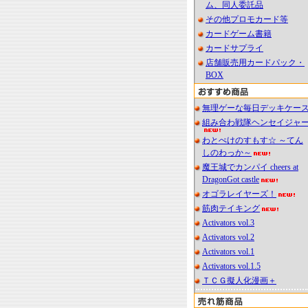
ム、同人委託品
その他プロモカード等
カードゲーム書籍
カードサプライ
店舗販売用カードパック・
BOX
無理ゲーな毎日デッキケー
組み合わ戦隊ヘンセイジャ
わとぺけのすもす☆ ～てん
しのわっか～
魔王城でカンパイ cheers at
DragonGot castle
オゴラレイヤーズ！
筋肉テイキング
Activators vol.3
Activators vol.2
Activators vol.1
Activators vol.1.5
ＴＣＧ擬人化漫画＋