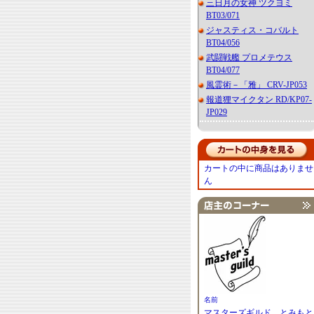
三日月の女神 ツクヨミ
BT03/071
ジャスティス・コバルト
BT04/056
武闘戦艦 プロメテウス
BT04/077
風霊術－「雅」 CRV-JP053
報道狸マイクタン RD/KP07-
JP029
カートの中に商品はありませ
ん
名前
マスターズギルド とみもと