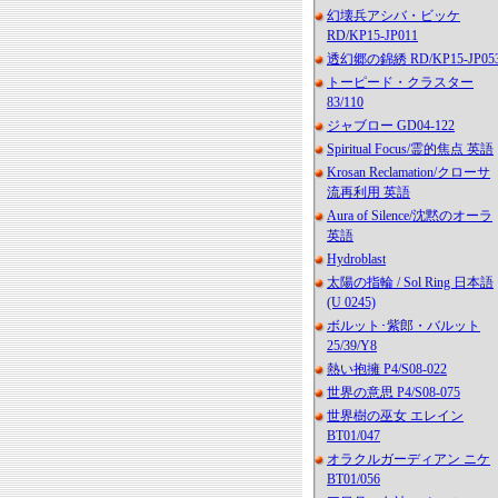
幻壊兵アシバ・ビッケ
RD/KP15-JP011
透幻郷の錦綉 RD/KP15-JP05
トーピード・クラスター
83/110
ジャブロー GD04-122
Spiritual Focus/霊的焦点 英語
Krosan Reclamation/クローサ
流再利用 英語
Aura of Silence/沈黙のオーラ
英語
Hydroblast
太陽の指輪 / Sol Ring 日本語
(U 0245)
ボルット･紫郎・バルット
25/39/Y8
熱い抱擁 P4/S08-022
世界の意思 P4/S08-075
世界樹の巫女 エレイン
BT01/047
オラクルガーディアン ニケ
BT01/056