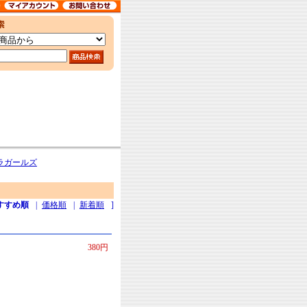
ラガールズ
すすめ順
|
価格順
|
新着順
]
380円