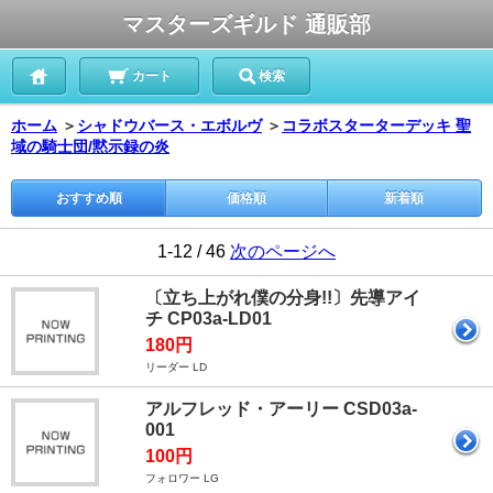
マスターズギルド 通販部
カート
検索
ホーム
＞
シャドウバース・エボルヴ
＞
コラボスターターデッキ 聖
域の騎士団/黙示録の炎
おすすめ順
価格順
新着順
1-12 / 46
次のページへ
〔立ち上がれ僕の分身!!〕先導アイ
チ CP03a-LD01
180円
リーダー LD
アルフレッド・アーリー CSD03a-
001
100円
フォロワー LG