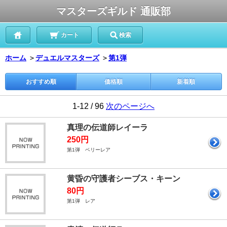
マスターズギルド 通販部
カート
検索
ホーム
＞
デュエルマスターズ
＞
第1弾
おすすめ順
価格順
新着順
1-12 / 96
次のページへ
真理の伝道師レイーラ
250円
第1弾 ベリーレア
黄昏の守護者シーブス・キーン
80円
第1弾 レア