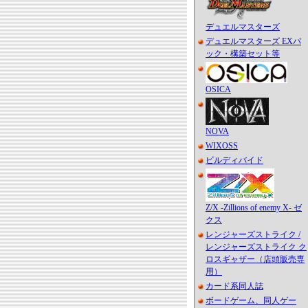
デュエルマスターズ
デュエルマスターズ EXパ
ック・構築セット等
OSICA
NOVA
WIXOSS
ビルディバイド
Z/X -Zillions of enemy X- ゼ
クス
レンジャーズストライク /
レンジャーズストライク ク
ロスギャザー（店頭販売専
用）
カード系同人誌
ボードゲーム、同人ゲー