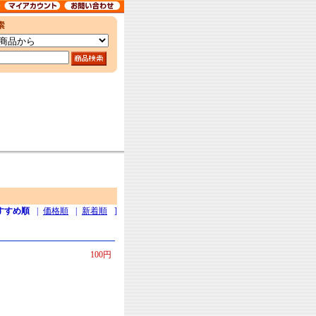
すすめ順
|
価格順
|
新着順
]
100円