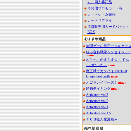
ム、同人委託品
その他プロモカード等
カードゲーム書籍
カードサプライ
店舗販売用カードパック・
BOX
無理ゲーな毎日デッキケー
組み合わ戦隊ヘンセイジャ
わとぺけのすもす☆ ～てん
しのわっか～
魔王城でカンパイ cheers at
DragonGot castle
オゴラレイヤーズ！
筋肉テイキング
Activators vol.3
Activators vol.2
Activators vol.1
Activators vol.1.5
ＴＣＧ擬人化漫画＋