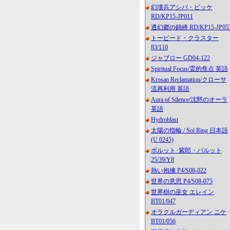
幻壊兵アシバ・ビッケ
RD/KP15-JP011
透幻郷の錦綉 RD/KP15-JP05
トーピード・クラスター
83/110
ジャブロー GD04-122
Spiritual Focus/霊的焦点 英語
Krosan Reclamation/クローサ
流再利用 英語
Aura of Silence/沈黙のオーラ
英語
Hydroblast
太陽の指輪 / Sol Ring 日本語
(U 0245)
ボルット･紫郎・バルット
25/39/Y8
熱い抱擁 P4/S08-022
世界の意思 P4/S08-075
世界樹の巫女 エレイン
BT01/047
オラクルガーディアン ニケ
BT01/056