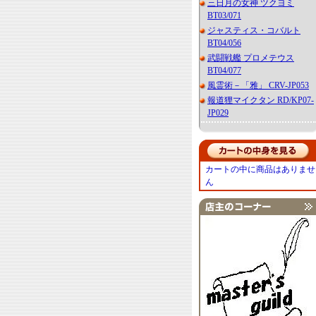
三日月の女神 ツクヨミ
BT03/071
ジャスティス・コバルト
BT04/056
武闘戦艦 プロメテウス
BT04/077
風霊術－「雅」 CRV-JP053
報道狸マイクタン RD/KP07-
JP029
カートの中に商品はありませ
ん