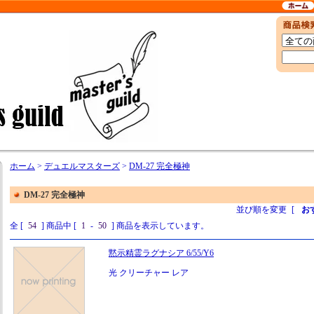
ホーム
>
デュエルマスターズ
>
DM-27 完全極神
DM-27 完全極神
並び順を変更
[
お
全 [
54
] 商品中 [
1
-
50
] 商品を表示しています。
黙示精霊ラグナシア 6/55/Y6
光 クリーチャー レア