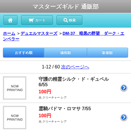
マスターズギルド 通販部
カート
検索
ホーム
＞
デュエルマスターズ
＞
DM-37 暗黒の野望 ダーク・エ
ンペラー
おすすめ順
価格順
新着順
1-12 / 60
次のページへ
守護の精霊シルク・ド・ギュペル
6/55
100円
光 クリーチャー レア
霊騎パドマ・ロマサ 7/55
100円
光 クリーチャー レア