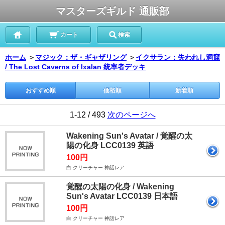
マスターズギルド 通販部
カート
検索
ホーム
＞
マジック：ザ・ギャザリング
＞
イクサラン：失われし洞窟
/ The Lost Caverns of Ixalan 統率者デッキ
おすすめ順
価格順
新着順
1-12 / 493
次のページへ
Wakening Sun's Avatar / 覚醒の太
陽の化身 LCC0139 英語
100円
白 クリーチャー 神話レア
覚醒の太陽の化身 / Wakening
Sun's Avatar LCC0139 日本語
100円
白 クリーチャー 神話レア