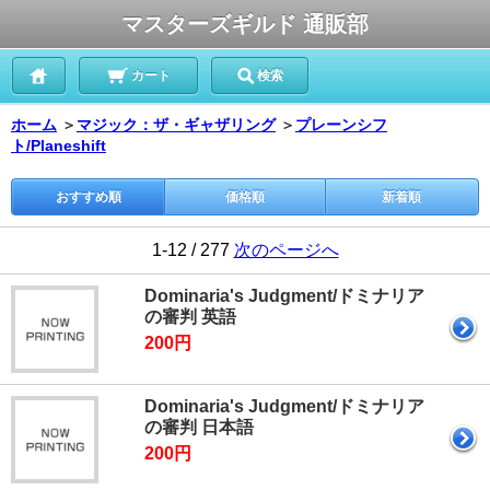
マスターズギルド 通販部
カート
検索
ホーム
＞
マジック：ザ・ギャザリング
＞
プレーンシフ
ト/Planeshift
おすすめ順
価格順
新着順
1-12 / 277
次のページへ
Dominaria's Judgment/ドミナリア
の審判 英語
200円
Dominaria's Judgment/ドミナリア
の審判 日本語
200円