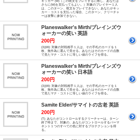
キッカー (W)（この呪文をプレイするに際し、あなたは
さらに(W)を支払ってもよい。） 対象のプレイヤー１人
は、このターン、呪文をプレイできない。 あなたがキッ
カー・コストを支払った場合、このターン、クリーチャ
ーは攻撃に参加できない。
Planeswalker's Mirth/プレインズウ
ォーカーの笑い 英語
200円
(3)(W): 対象の対戦相手１人は、その手札のカードを１
枚、無作為に選んで見せる。あなたはそのカードの点数
で見たマナ・コストに等しい値のライフを得る。
Planeswalker's Mirth/プレインズウ
ォーカーの笑い 日本語
200円
(3)(W): 対象の対戦相手１人は、その手札のカードを１
枚、無作為に選んで見せる。あなたはそのカードの点数
で見たマナ・コストに等しい値のライフを得る。
Samite Elder/サマイトの古老 英語
200円
(T): あなたがコントロールするクリーチャーは、ターン
終了時まで、対象の、あなたがコントロールするパーマ
ネント１つのすべての色に対するプロテクションを得
る。