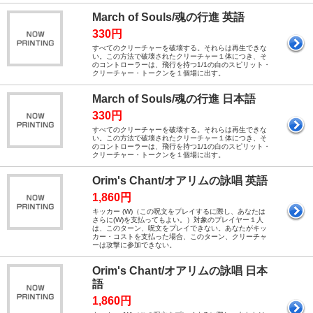
March of Souls/魂の行進 英語
330円
すべてのクリーチャーを破壊する。それらは再生できな
い。この方法で破壊されたクリーチャー１体につき、そ
のコントローラーは、飛行を持つ1/1の白のスピリット・
クリーチャー・トークンを１個場に出す。
March of Souls/魂の行進 日本語
330円
すべてのクリーチャーを破壊する。それらは再生できな
い。この方法で破壊されたクリーチャー１体につき、そ
のコントローラーは、飛行を持つ1/1の白のスピリット・
クリーチャー・トークンを１個場に出す。
Orim's Chant/オアリムの詠唱 英語
1,860円
キッカー (W)（この呪文をプレイするに際し、あなたは
さらに(W)を支払ってもよい。） 対象のプレイヤー１人
は、このターン、呪文をプレイできない。 あなたがキッ
カー・コストを支払った場合、このターン、クリーチャ
ーは攻撃に参加できない。
Orim's Chant/オアリムの詠唱 日本
語
1,860円