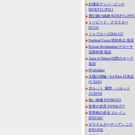
幻壊兵アシバ・ビッケ
RD/KP15-JP011
透幻郷の錦綉 RD/KP15-JP05
トーピード・クラスター
83/110
ジャブロー GD04-122
Spiritual Focus/霊的焦点 英語
Krosan Reclamation/クローサ
流再利用 英語
Aura of Silence/沈黙のオーラ
英語
Hydroblast
太陽の指輪 / Sol Ring 日本語
(U 0245)
ボルット･紫郎・バルット
25/39/Y8
熱い抱擁 P4/S08-022
世界の意思 P4/S08-075
世界樹の巫女 エレイン
BT01/047
オラクルガーディアン ニケ
BT01/056