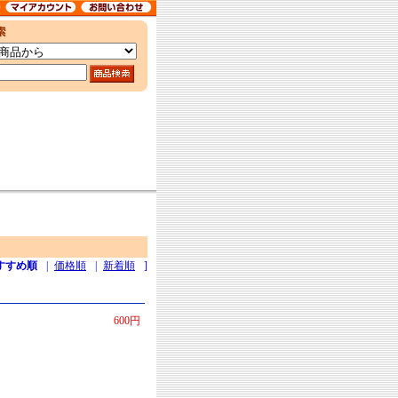
すすめ順
|
価格順
|
新着順
]
600円