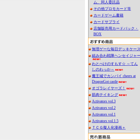
ム、同人委託品
その他プロモカード等
カードゲーム書籍
カードサプライ
店舗販売用カードパック・
BOX
無理ゲーな毎日デッキケー
組み合わ戦隊ヘンセイジャ
わとぺけのすもす☆ ～てん
しのわっか～
魔王城でカンパイ cheers at
DragonGot castle
オゴラレイヤーズ！
筋肉テイキング
Activators vol.3
Activators vol.2
Activators vol.1
Activators vol.1.5
ＴＣＧ擬人化漫画＋