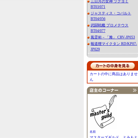
三日月の女神 ツクヨミ
BT03/071
ジャスティス・コバルト
BT04/056
武闘戦艦 プロメテウス
BT04/077
風霊術－「雅」 CRV-JP053
報道狸マイクタン RD/KP07-
JP029
カートの中に商品はありませ
ん
名前
マスターズギルド とみもと