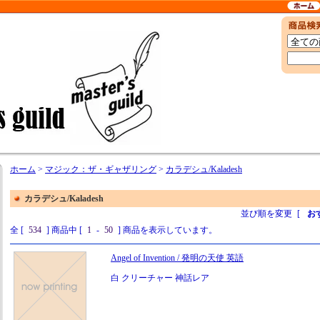
ホーム
>
マジック：ザ・ギャザリング
>
カラデシュ/Kaladesh
カラデシュ/Kaladesh
並び順を変更
[
お
全 [
534
] 商品中 [
1
-
50
] 商品を表示しています。
Angel of Invention / 発明の天使 英語
白 クリーチャー 神話レア