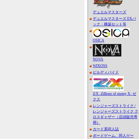
デュエルマスターズ
デュエルマスターズ EXパ
ック・構築セット等
OSICA
NOVA
WIXOSS
ビルディバイド
Z/X -Zillions of enemy X- ゼ
クス
レンジャーズストライク /
レンジャーズストライク ク
ロスギャザー（店頭販売専
用）
カード系同人誌
ボードゲーム、同人ゲー