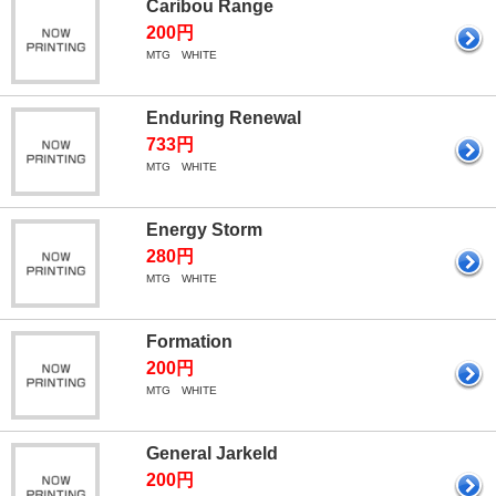
Caribou Range
200円
MTG WHITE
Enduring Renewal
733円
MTG WHITE
Energy Storm
280円
MTG WHITE
Formation
200円
MTG WHITE
General Jarkeld
200円