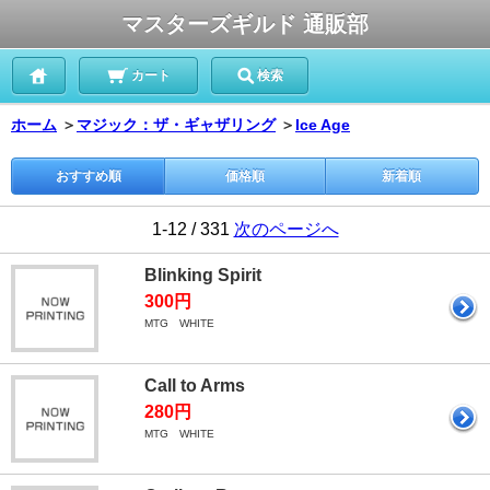
マスターズギルド 通販部
カート
検索
ホーム
＞
マジック：ザ・ギャザリング
＞
Ice Age
おすすめ順
価格順
新着順
1-12 / 331
次のページへ
Blinking Spirit
300円
MTG WHITE
Call to Arms
280円
MTG WHITE