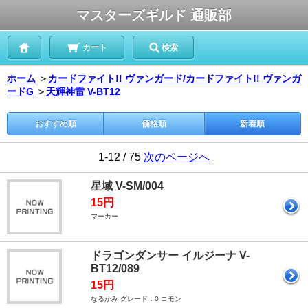
マスターズギルド 通販部
カート
検索
ホーム
＞
カードファイト!! ヴァンガード/カードファイト!! ヴァンガ
ードG
＞
天輝神雷 V-BT12
おすすめ順
価格順
新着順
1-12 / 75
次のページへ
星域 V-SM/004
15円
マーカー
ドラゴンダンサー イルジーナ V-
BT12/089
15円
なるかみ グレード：0 コモン