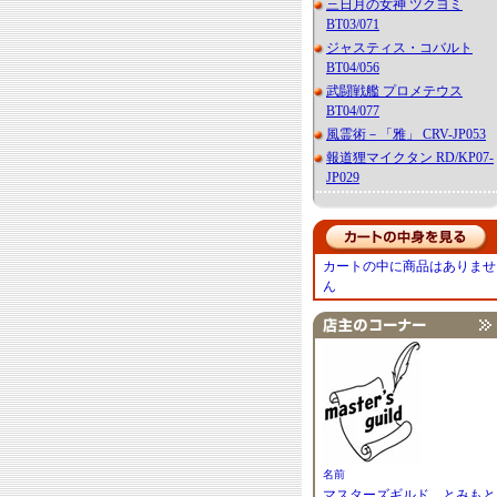
三日月の女神 ツクヨミ
BT03/071
ジャスティス・コバルト
BT04/056
武闘戦艦 プロメテウス
BT04/077
風霊術－「雅」 CRV-JP053
報道狸マイクタン RD/KP07-
JP029
カートの中に商品はありませ
ん
名前
マスターズギルド とみもと