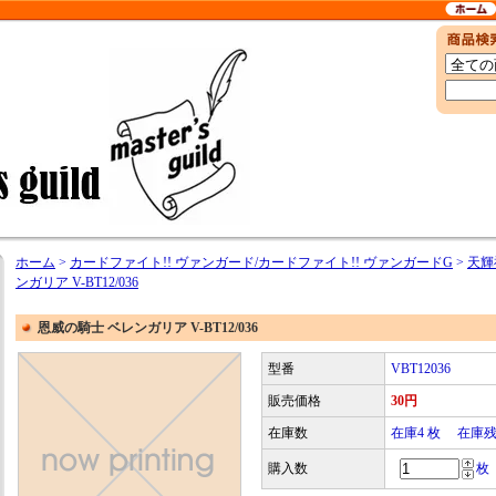
ホーム
>
カードファイト!! ヴァンガード/カードファイト!! ヴァンガードG
>
天輝神
ンガリア V-BT12/036
恩威の騎士 ベレンガリア V-BT12/036
型番
VBT12036
販売価格
30円
在庫数
在庫4 枚 在庫
購入数
枚