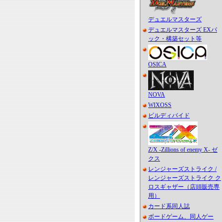
デュエルマスターズ
デュエルマスターズ EXパ
ック・構築セット等
OSICA
NOVA
WIXOSS
ビルディバイド
Z/X -Zillions of enemy X- ゼ
クス
レンジャーズストライク /
レンジャーズストライク ク
ロスギャザー（店頭販売専
用）
カード系同人誌
ボードゲーム、同人ゲー