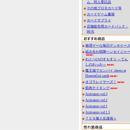
ム、同人委託品
その他プロモカード等
カードゲーム書籍
カードサプライ
店舗販売用カードパック・
BOX
無理ゲーな毎日デッキケー
組み合わ戦隊ヘンセイジャ
わとぺけのすもす☆ ～てん
しのわっか～
魔王城でカンパイ cheers at
DragonGot castle
オゴラレイヤーズ！
筋肉テイキング
Activators vol.3
Activators vol.2
Activators vol.1
Activators vol.1.5
ＴＣＧ擬人化漫画＋