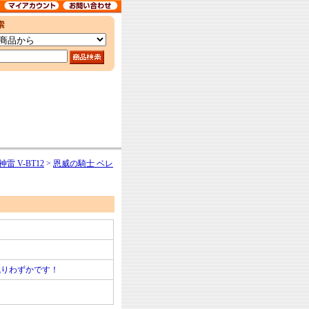
雷 V-BT12
>
恩威の騎士 ベレ
残りわずかです！