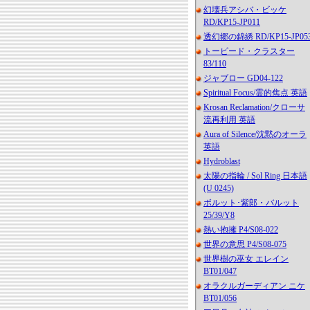
幻壊兵アシバ・ビッケ
RD/KP15-JP011
透幻郷の錦綉 RD/KP15-JP05
トーピード・クラスター
83/110
ジャブロー GD04-122
Spiritual Focus/霊的焦点 英語
Krosan Reclamation/クローサ
流再利用 英語
Aura of Silence/沈黙のオーラ
英語
Hydroblast
太陽の指輪 / Sol Ring 日本語
(U 0245)
ボルット･紫郎・バルット
25/39/Y8
熱い抱擁 P4/S08-022
世界の意思 P4/S08-075
世界樹の巫女 エレイン
BT01/047
オラクルガーディアン ニケ
BT01/056