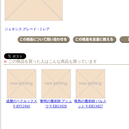
ジェネシス グレード：2 レア
この商品を買った人はこんな商品も買っています
成層のベクルックス
黎明の魔術師 アシュ
晩熟の魔術師 パルメ
V-BT12/041
ワ V-EB13/026
ット V-EB13/027