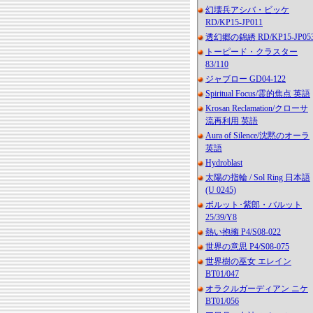
幻壊兵アシバ・ビッケ
RD/KP15-JP011
透幻郷の錦綉 RD/KP15-JP05
トーピード・クラスター
83/110
ジャブロー GD04-122
Spiritual Focus/霊的焦点 英語
Krosan Reclamation/クローサ
流再利用 英語
Aura of Silence/沈黙のオーラ
英語
Hydroblast
太陽の指輪 / Sol Ring 日本語
(U 0245)
ボルット･紫郎・バルット
25/39/Y8
熱い抱擁 P4/S08-022
世界の意思 P4/S08-075
世界樹の巫女 エレイン
BT01/047
オラクルガーディアン ニケ
BT01/056