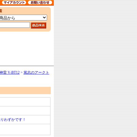
雷 V-BT12
>
篤志のアークト
残りわずかです！