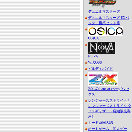
デュエルマスターズ
デュエルマスターズ EXパ
ック・構築セット等
OSICA
NOVA
WIXOSS
ビルディバイド
Z/X -Zillions of enemy X- ゼ
クス
レンジャーズストライク /
レンジャーズストライク ク
ロスギャザー（店頭販売専
用）
カード系同人誌
ボードゲーム、同人ゲー