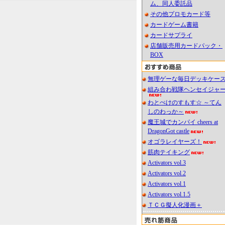
ム、同人委託品
その他プロモカード等
カードゲーム書籍
カードサプライ
店舗販売用カードパック・
BOX
無理ゲーな毎日デッキケー
組み合わ戦隊ヘンセイジャ
わとぺけのすもす☆ ～てん
しのわっか～
魔王城でカンパイ cheers at
DragonGot castle
オゴラレイヤーズ！
筋肉テイキング
Activators vol.3
Activators vol.2
Activators vol.1
Activators vol.1.5
ＴＣＧ擬人化漫画＋