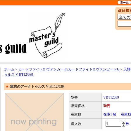
ホーム
>
カードファイト!! ヴァンガード/カードファイト!! ヴァンガードG
>
天輝神
ゥルス V-BT12/039
篤志のアークトゥルス V-BT12/039
型番
VBT12039
販売価格
50円
在庫数
在庫1 枚 在庫
購入数
枚