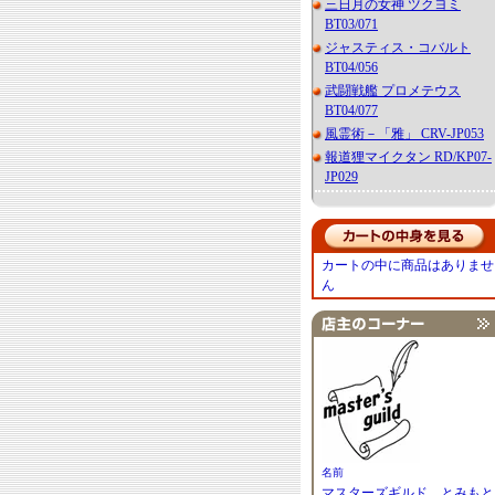
三日月の女神 ツクヨミ
BT03/071
ジャスティス・コバルト
BT04/056
武闘戦艦 プロメテウス
BT04/077
風霊術－「雅」 CRV-JP053
報道狸マイクタン RD/KP07-
JP029
カートの中に商品はありませ
ん
名前
マスターズギルド とみもと