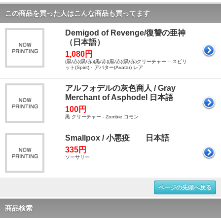
この商品を買った人はこんな商品も買ってます
Demigod of Revenge/復讐の亜神
（日本語）
1,080円
(黒/赤)(黒/赤)(黒/赤)(黒/赤)(黒/赤)クリーチャー -- スピリ
ット(Spirit)・アバター(Avatar) レア
アルフォデルの灰色商人 / Gray
Merchant of Asphodel 日本語
100円
黒 クリーチャー - Zombie コモン
Smallpox / 小悪疫 日本語
335円
ソーサリー
ページの先頭へ戻る
商品検索