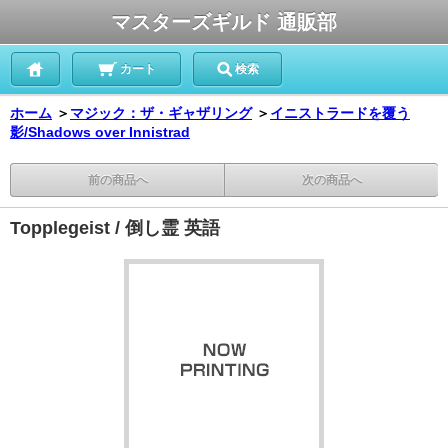
マスターズギルド 通販部
カート
検索
ホーム
＞
マジック：ザ・ギャザリング
＞
イニストラードを覆う
影/Shadows over Innistrad
前の商品へ
次の商品へ
Topplegeist / 倒し霊 英語