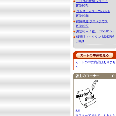
三日月の女神 ツクヨミ
BT03/071
ジャスティス・コバルト
BT04/056
武闘戦艦 プロメテウス
BT04/077
風霊術－「雅」 CRV-JP053
報道狸マイクタン RD/KP07-
JP029
カートの中に商品はありませ
ん
名前
マスターズギルド とみもと