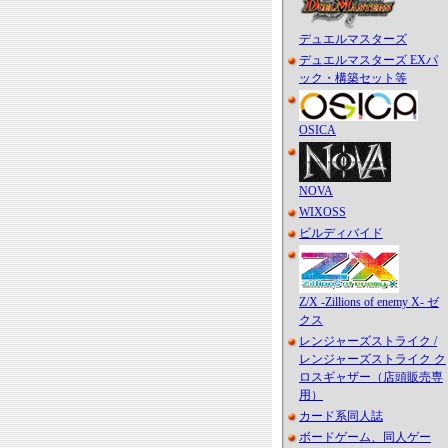
デュエルマスターズ
デュエルマスターズ EXパ
ック・構築セット等
OSICA
NOVA
WIXOSS
ビルディバイド
Z/X -Zillions of enemy X- ゼ
クス
レンジャーズストライク /
レンジャーズストライク ク
ロスギャザー（店頭販売専
用）
カード系同人誌
ボードゲーム、同人ゲー