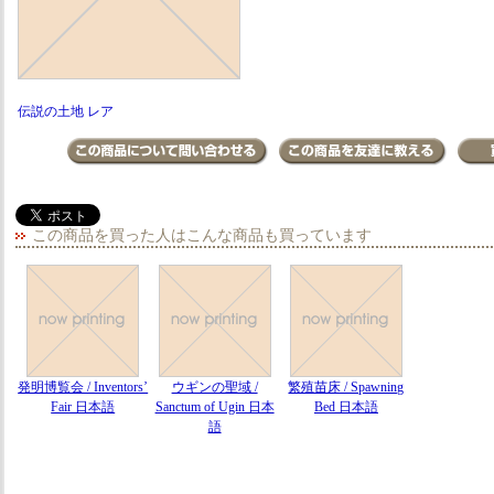
伝説の土地 レア
この商品を買った人はこんな商品も買っています
発明博覧会 / Inventors’
ウギンの聖域 /
繁殖苗床 / Spawning
Fair 日本語
Sanctum of Ugin 日本
Bed 日本語
語