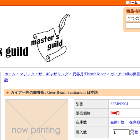
ホーム
>
マジック：ザ・ギャザリング
>
異界月/Eldritch Moon
>
ガイアー岬の療養所 / G
語
ガイアー岬の療養所 / Geier Reach Sanitarium 日本語
型番
SEMN203J
販売価格
580円
在庫数
在庫1 枚 在庫
購入数
枚