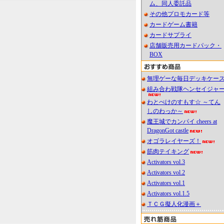
ム、同人委託品
その他プロモカード等
カードゲーム書籍
カードサプライ
店舗販売用カードパック・
BOX
無理ゲーな毎日デッキケー
組み合わ戦隊ヘンセイジャ
わとぺけのすもす☆ ～てん
しのわっか～
魔王城でカンパイ cheers at
DragonGot castle
オゴラレイヤーズ！
筋肉テイキング
Activators vol.3
Activators vol.2
Activators vol.1
Activators vol.1.5
ＴＣＧ擬人化漫画＋