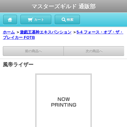
マスターズギルド 通販部
カート
検索
ホーム
＞
遊戯王基幹エキスパンション
＞
5-4 フォース・オブ・ザ・
ブレイカー FOTB
前の商品へ
次の商品へ
風帝ライザー