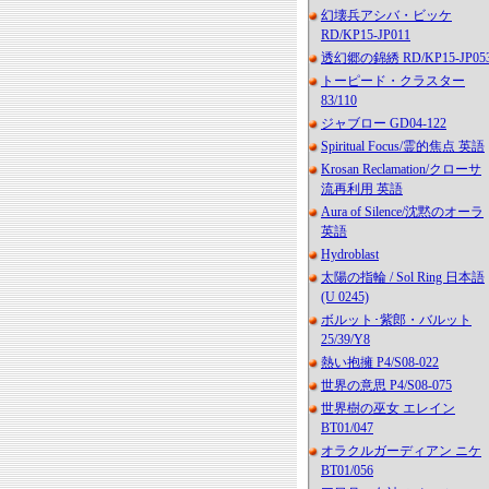
幻壊兵アシバ・ビッケ
RD/KP15-JP011
透幻郷の錦綉 RD/KP15-JP05
トーピード・クラスター
83/110
ジャブロー GD04-122
Spiritual Focus/霊的焦点 英語
Krosan Reclamation/クローサ
流再利用 英語
Aura of Silence/沈黙のオーラ
英語
Hydroblast
太陽の指輪 / Sol Ring 日本語
(U 0245)
ボルット･紫郎・バルット
25/39/Y8
熱い抱擁 P4/S08-022
世界の意思 P4/S08-075
世界樹の巫女 エレイン
BT01/047
オラクルガーディアン ニケ
BT01/056