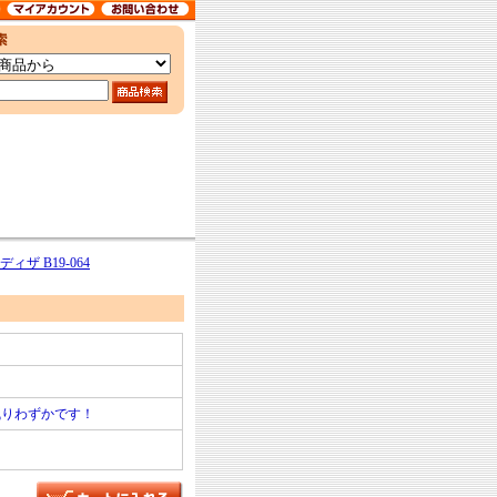
ィザ B19-064
残りわずかです！