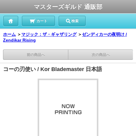
マスターズギルド 通販部
カート
検索
ホーム
＞
マジック：ザ・ギャザリング
＞
ゼンディカーの夜明け /
Zendikar Rising
前の商品へ
次の商品へ
コーの刃使い / Kor Blademaster 日本語