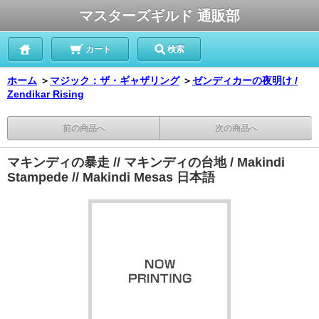
マスターズギルド 通販部
カート
検索
ホーム
＞
マジック：ザ・ギャザリング
＞
ゼンディカーの夜明け /
Zendikar Rising
前の商品へ
次の商品へ
マキンディの暴走 // マキンディの台地 / Makindi
Stampede // Makindi Mesas 日本語