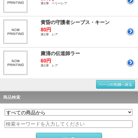
第1弾 ベリーレア
黄昏の守護者シーブス・キーン
80円
第1弾 レア
粛清の伝道師ラー
60円
第1弾 レア
ページの先頭へ戻る
商品検索