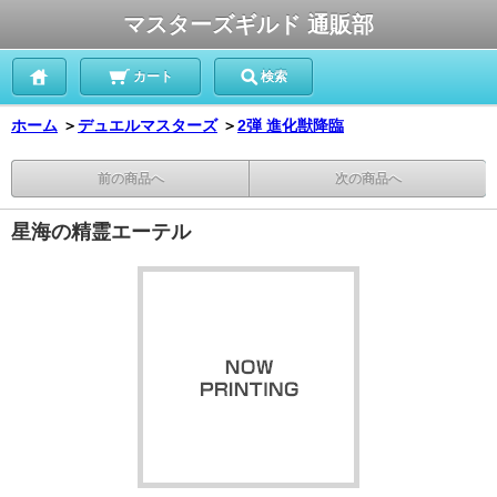
マスターズギルド 通販部
カート
検索
ホーム
＞
デュエルマスターズ
＞
2弾 進化獣降臨
前の商品へ
次の商品へ
星海の精霊エーテル