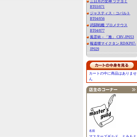
三日月の女神 ツクヨミ
BT03/071
ジャスティス・コバルト
BT04/056
武闘戦艦 プロメテウス
BT04/077
風霊術－「雅」 CRV-JP053
報道狸マイクタン RD/KP07-
JP029
カートの中に商品はありませ
ん
名前
マスターズギルド とみもと