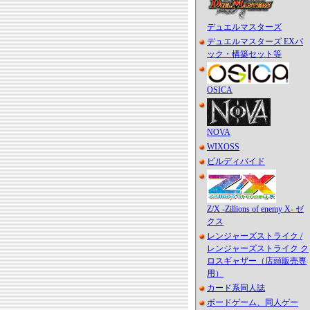
デュエルマスターズ
デュエルマスターズ EXパ
ック・構築セット等
OSICA
NOVA
WIXOSS
ビルディバイド
Z/X -Zillions of enemy X- ゼ
クス
レンジャーズストライク /
レンジャーズストライク ク
ロスギャザー（店頭販売専
用）
カード系同人誌
ボードゲーム、同人ゲー