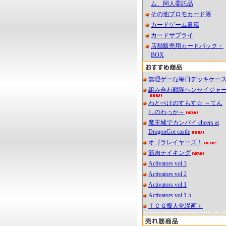
ム、同人委託品
その他プロモカード等
カードゲーム書籍
カードサプライ
店舗販売用カードパック・
BOX
無理ゲーな毎日デッキケー
組み合わ戦隊ヘンセイジャ
わとぺけのすもす☆ ～てん
しのわっか～
魔王城でカンパイ cheers at
DragonGot castle
オゴラレイヤーズ！
筋肉テイキング
Activators vol.3
Activators vol.2
Activators vol.1
Activators vol.1.5
ＴＣＧ擬人化漫画＋