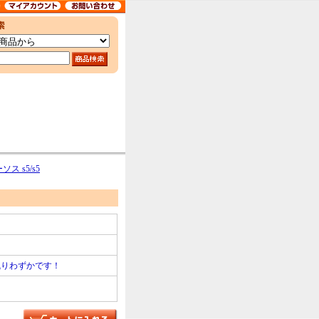
 s5/s5
残りわずかです！