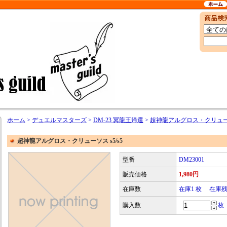
ホーム
>
デュエルマスターズ
>
DM-23 冥龍王帰還
>
超神龍アルグロス・クリューソス
超神龍アルグロス・クリューソス s5/s5
型番
DM23001
販売価格
1,980円
在庫数
在庫1 枚 在庫
購入数
枚