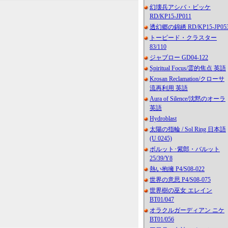
幻壊兵アシバ・ビッケ
RD/KP15-JP011
透幻郷の錦綉 RD/KP15-JP05
トーピード・クラスター
83/110
ジャブロー GD04-122
Spiritual Focus/霊的焦点 英語
Krosan Reclamation/クローサ
流再利用 英語
Aura of Silence/沈黙のオーラ
英語
Hydroblast
太陽の指輪 / Sol Ring 日本語
(U 0245)
ボルット･紫郎・バルット
25/39/Y8
熱い抱擁 P4/S08-022
世界の意思 P4/S08-075
世界樹の巫女 エレイン
BT01/047
オラクルガーディアン ニケ
BT01/056