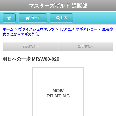
マスターズギルド 通販部
カート
検索
ホーム
＞
ヴァイスシュヴァルツ
＞
TVアニメ マギアレコード 魔法少
女まどか☆マギカ外伝
前の商品へ
次の商品へ
明日への一歩 MR/W80-028