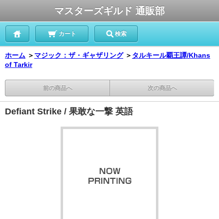
マスターズギルド 通販部
カート
検索
ホーム
＞
マジック：ザ・ギャザリング
＞
タルキール覇王譚/Khans
of Tarkir
前の商品へ
次の商品へ
Defiant Strike / 果敢な一撃 英語