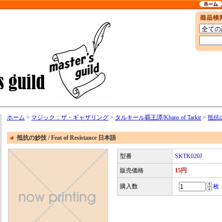
ホーム
>
マジック：ザ・ギャザリング
>
タルキール覇王譚/Khans of Tarkir
>
抵抗の妙
抵抗の妙技 / Feat of Resistance 日本語
型番
SKTK020J
販売価格
15円
購入数
枚