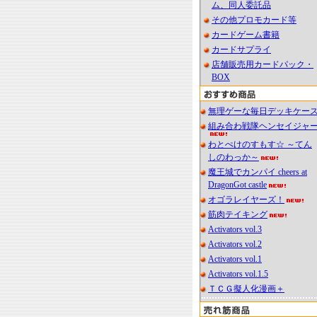
ム、同人委託品
その他プロモカード等
カードゲーム書籍
カードサプライ
店舗販売用カードパック・
BOX
無理ゲーな毎日デッキケー
組み合わ戦隊ヘンセイジャ
わとぺけのすもす☆ ～てん
しのわっか～
魔王城でカンパイ cheers at
DragonGot castle
オゴラレイヤーズ！
筋肉テイキング
Activators vol.3
Activators vol.2
Activators vol.1
Activators vol.1.5
ＴＣＧ擬人化漫画＋