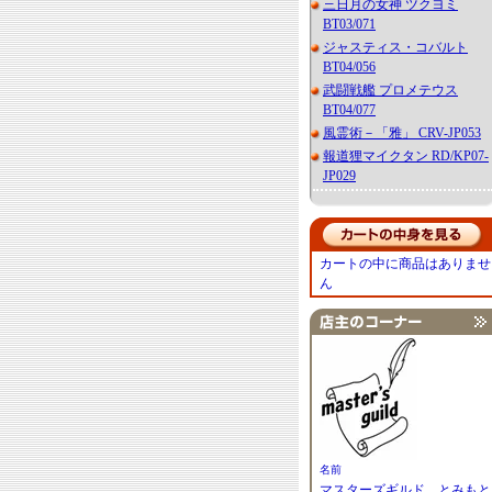
三日月の女神 ツクヨミ
BT03/071
ジャスティス・コバルト
BT04/056
武闘戦艦 プロメテウス
BT04/077
風霊術－「雅」 CRV-JP053
報道狸マイクタン RD/KP07-
JP029
カートの中に商品はありませ
ん
名前
マスターズギルド とみもと