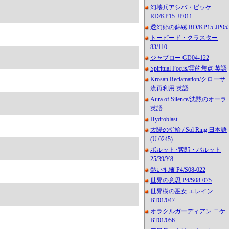
幻壊兵アシバ・ビッケ
RD/KP15-JP011
透幻郷の錦綉 RD/KP15-JP05
トーピード・クラスター
83/110
ジャブロー GD04-122
Spiritual Focus/霊的焦点 英語
Krosan Reclamation/クローサ
流再利用 英語
Aura of Silence/沈黙のオーラ
英語
Hydroblast
太陽の指輪 / Sol Ring 日本語
(U 0245)
ボルット･紫郎・バルット
25/39/Y8
熱い抱擁 P4/S08-022
世界の意思 P4/S08-075
世界樹の巫女 エレイン
BT01/047
オラクルガーディアン ニケ
BT01/056