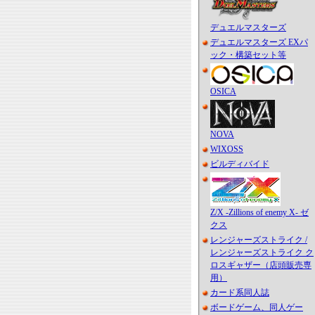
デュエルマスターズ
デュエルマスターズ EXパ
ック・構築セット等
OSICA
NOVA
WIXOSS
ビルディバイド
Z/X -Zillions of enemy X- ゼ
クス
レンジャーズストライク /
レンジャーズストライク ク
ロスギャザー（店頭販売専
用）
カード系同人誌
ボードゲーム、同人ゲー