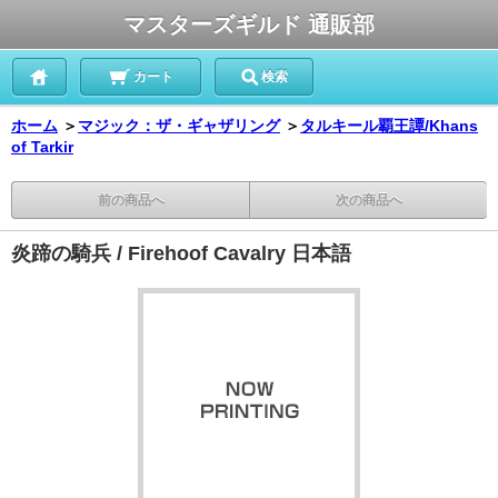
マスターズギルド 通販部
カート
検索
ホーム
＞
マジック：ザ・ギャザリング
＞
タルキール覇王譚/Khans
of Tarkir
前の商品へ
次の商品へ
炎蹄の騎兵 / Firehoof Cavalry 日本語