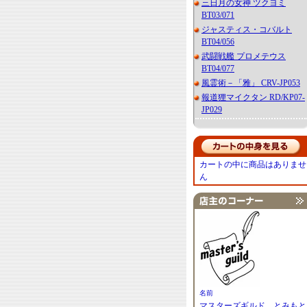
三日月の女神 ツクヨミ
BT03/071
ジャスティス・コバルト
BT04/056
武闘戦艦 プロメテウス
BT04/077
風霊術－「雅」 CRV-JP053
報道狸マイクタン RD/KP07-
JP029
カートの中に商品はありませ
ん
名前
マスターズギルド とみもと