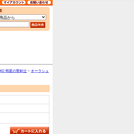
TD02 明星の聖剣士
>
オーラシュ