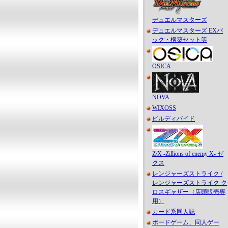
デュエルマスターズ
デュエルマスターズ EXパ
ック・構築セット等
OSICA
NOVA
WIXOSS
ビルディバイド
Z/X -Zillions of enemy X- ゼ
クス
レンジャーズストライク /
レンジャーズストライク ク
ロスギャザー（店頭販売専
用）
カード系同人誌
ボードゲーム、同人ゲー