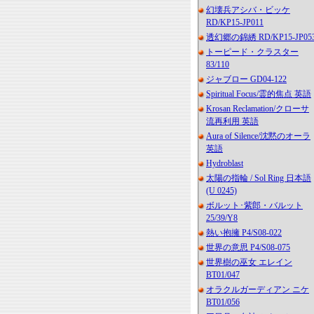
幻壊兵アシバ・ビッケ
RD/KP15-JP011
透幻郷の錦綉 RD/KP15-JP05
トーピード・クラスター
83/110
ジャブロー GD04-122
Spiritual Focus/霊的焦点 英語
Krosan Reclamation/クローサ
流再利用 英語
Aura of Silence/沈黙のオーラ
英語
Hydroblast
太陽の指輪 / Sol Ring 日本語
(U 0245)
ボルット･紫郎・バルット
25/39/Y8
熱い抱擁 P4/S08-022
世界の意思 P4/S08-075
世界樹の巫女 エレイン
BT01/047
オラクルガーディアン ニケ
BT01/056