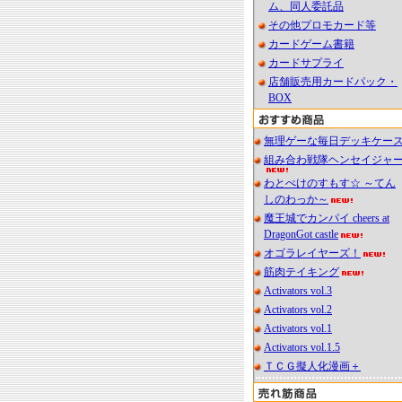
ム、同人委託品
その他プロモカード等
カードゲーム書籍
カードサプライ
店舗販売用カードパック・
BOX
無理ゲーな毎日デッキケー
組み合わ戦隊ヘンセイジャ
わとぺけのすもす☆ ～てん
しのわっか～
魔王城でカンパイ cheers at
DragonGot castle
オゴラレイヤーズ！
筋肉テイキング
Activators vol.3
Activators vol.2
Activators vol.1
Activators vol.1.5
ＴＣＧ擬人化漫画＋