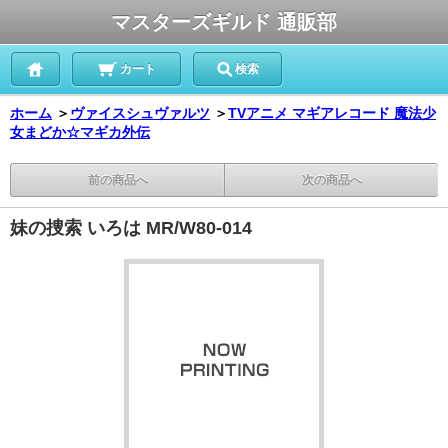
マスターズギルド 通販部
カート
検索
ホーム
＞
ヴァイスシュヴァルツ
＞
TVアニメ マギアレコード 魔法少
女まどか☆マギカ外伝
前の商品へ
次の商品へ
妹の捜索 いろは MR/W80-014